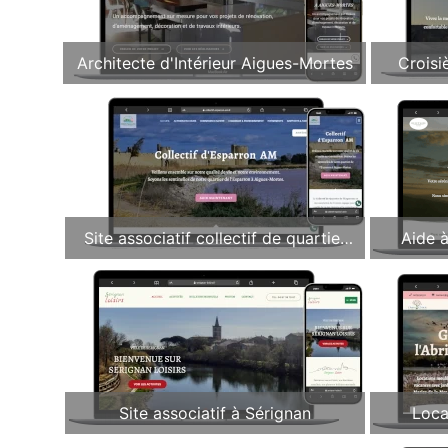
Architecte d'Intérieur Aigues-Mortes
Croisi
Site associatif collectif de quartier
Aide 
(30)
Site associatif à Sérignan
Loca