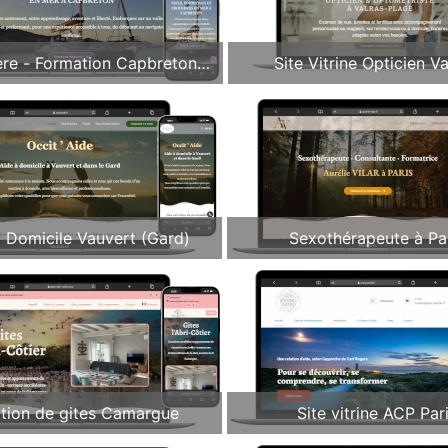
ère - Formation Capbreton
Site Vitrine Opticien Va
(40)
Plage(34)
à Domicile Vauvert (Gard)
Sexothérapeute à Pa
tion de gites Camargue
Site vitrine ACP Par