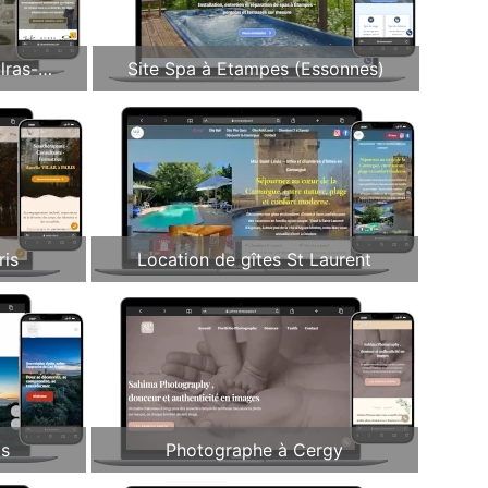
lras-
Site Spa à Etampes (Essonnes)
ris
Location de gîtes St Laurent
is
Photographe à Cergy