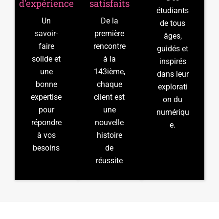
d'expérience
satisfaits
étudiants
Un
De la
de tous
savoir-
première
âges,
faire
rencontre
guidés et
solide et
à la
inspirés
une
143ième,
dans leur
bonne
chaque
explorati
expertise
client est
on du
pour
une
numériqu
répondre
nouvelle
e.
à vos
histoire
besoins
de
réussite